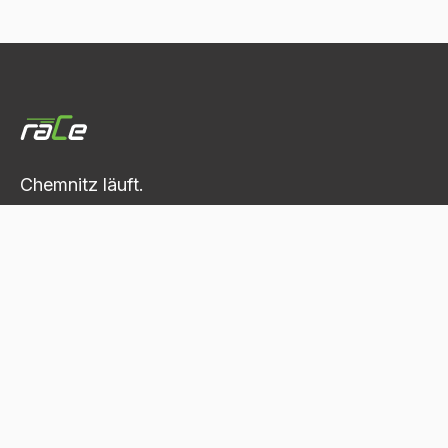
Chemnitz läuft.
Das neue Laufevent in und für Chemnitz.
NAVIGATION
Start
Strecken
Informationen für Teilnehmende
Informationen für Zuschauende